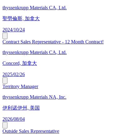
thyssenkrupp Materials CA, Ltd.
聖勞倫斯, 加拿大
2024/10/24
Contract Sales Representative - 12 Month Contract!
thyssenkrupp Materials CA, Ltd.
Concord, 加拿大
2025/02/26
Territory Manager
thyssenkrupp Materials NA, Inc.
伊利诺伊州, 美国
2026/08/04
Outside Sales Representative