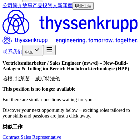
公司简介
故事
产品
投资人
新闻室
职业生涯
联系我们
中文
Vertriebsmitarbeiter
/​
Sales
Engineer
(m/w/d)
–
New-Build-
Anlagen
&
Tolling
im
Bereich
Hochdrucktechnologie
(HPP)
哈根, 北莱茵－威斯特法伦
This position is no longer available
But there are similar positions waiting for you.
Discover your next opportunity below – exciting roles tailored to
your skills and passions are just a click away.
类似工作
Contract Sales Representative