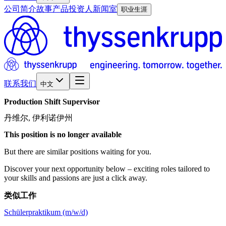
公司简介
故事
产品
投资人
新闻室
职业生涯
联系我们
中文
Production
Shift
Supervisor
丹维尔, 伊利诺伊州
This position is no longer available
But there are similar positions waiting for you.
Discover your next opportunity below – exciting roles tailored to
your skills and passions are just a click away.
类似工作
Schülerpraktikum (m/w/d)