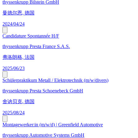
thyssenkrupp Bilstein GmbH
曼德尔恩, 德国
2024/04/24
Candidature Spontannée H/F
thyssenkrupp Presta France S.A.S.
弗洛朗格, 法国
2025/06/23
Schülerpraktikum Metall / Elektrotechnik (m/w/divers)
thyssenkrupp Presta Schoenebeck GmbH
舍讷贝克, 德国
2025/08/24
Montagewerker:in (m/w/d) | Greenfield Automotive
thyssenkrupp Automotive Systems GmbH