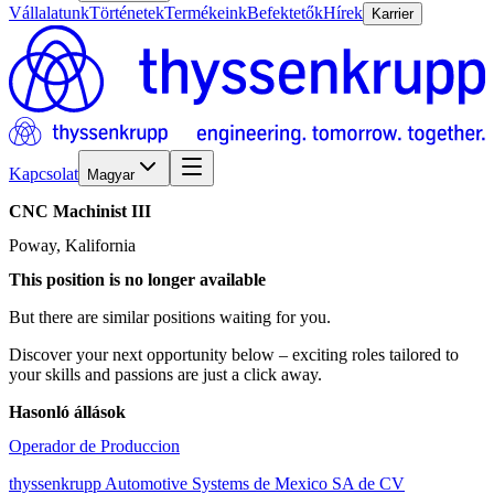
Vállalatunk
Történetek
Termékeink
Befektetők
Hírek
Karrier
Kapcsolat
Magyar
CNC
Machinist
III
Poway, Kalifornia
This position is no longer available
But there are similar positions waiting for you.
Discover your next opportunity below – exciting roles tailored to
your skills and passions are just a click away.
Hasonló állások
Operador de Produccion
thyssenkrupp Automotive Systems de Mexico SA de CV