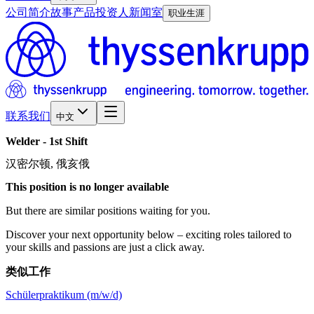
公司简介
故事
产品
投资人
新闻室
职业生涯
联系我们
中文
Welder
-
1st
Shift
汉密尔顿, 俄亥俄
This position is no longer available
But there are similar positions waiting for you.
Discover your next opportunity below – exciting roles tailored to
your skills and passions are just a click away.
类似工作
Schülerpraktikum (m/w/d)