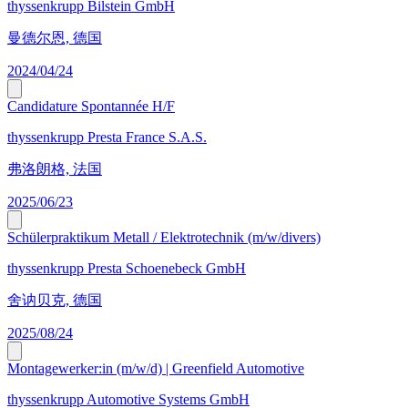
thyssenkrupp Bilstein GmbH
曼德尔恩, 德国
2024/04/24
Candidature Spontannée H/F
thyssenkrupp Presta France S.A.S.
弗洛朗格, 法国
2025/06/23
Schülerpraktikum Metall / Elektrotechnik (m/w/divers)
thyssenkrupp Presta Schoenebeck GmbH
舍讷贝克, 德国
2025/08/24
Montagewerker:in (m/w/d) | Greenfield Automotive
thyssenkrupp Automotive Systems GmbH