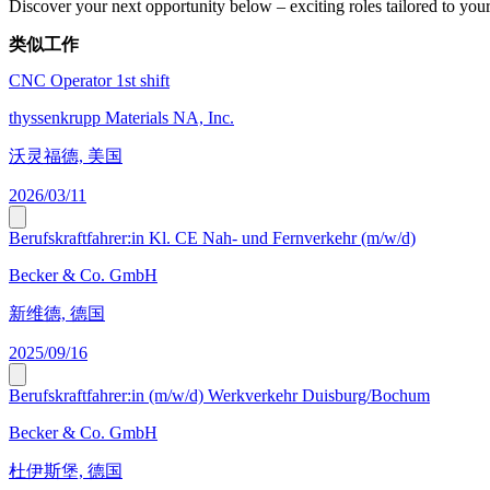
Discover your next opportunity below – exciting roles tailored to your 
类似工作
CNC Operator 1st shift
thyssenkrupp Materials NA, Inc.
沃灵福德, 美国
2026/03/11
Berufskraftfahrer:in Kl. CE Nah- und Fernverkehr (m/w/d)
Becker & Co. GmbH
新维德, 德国
2025/09/16
Berufskraftfahrer:in (m/w/d) Werkverkehr Duisburg/Bochum
Becker & Co. GmbH
杜伊斯堡, 德国