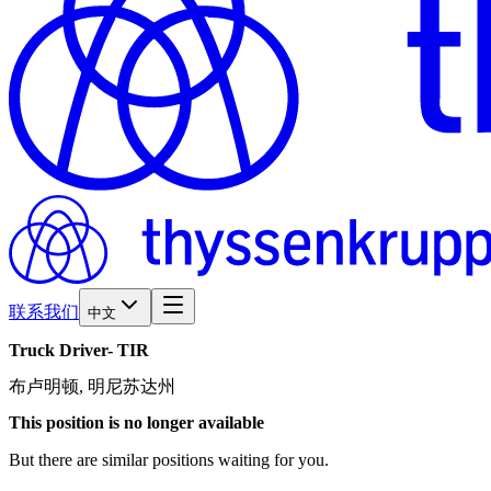
联系我们
中文
Truck
Driver-
TIR
布卢明顿, 明尼苏达州
This position is no longer available
But there are similar positions waiting for you.