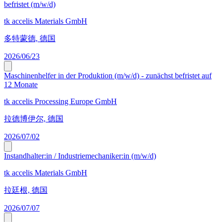
befristet (m/w/d)
tk accelis Materials GmbH
多特蒙德, 德国
2026/06/23
Maschinenhelfer in der Produktion (m/w/d) - zunächst befristet auf
12 Monate
tk accelis Processing Europe GmbH
拉德博伊尔, 德国
2026/07/02
Instandhalter:in / Industriemechaniker:in (m/w/d)
tk accelis Materials GmbH
拉廷根, 德国
2026/07/07