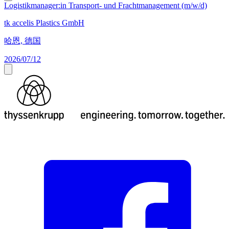
Logistikmanager:in Transport- und Frachtmanagement (m/w/d)
tk accelis Plastics GmbH
哈恩, 德国
2026/07/12