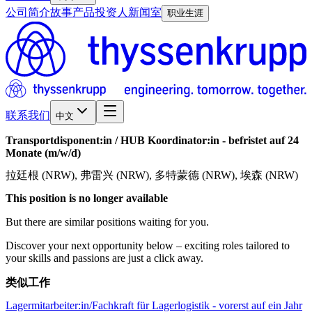
公司简介
故事
产品
投资人
新闻室
职业生涯
联系我们
中文
Transportdisponent:in
/​
HUB
Koordinator:in
-
befristet
auf
24
Monate
(m/w/d)
拉廷根 (NRW), 弗雷兴 (NRW), 多特蒙德 (NRW), 埃森 (NRW)
This position is no longer available
But there are similar positions waiting for you.
Discover your next opportunity below – exciting roles tailored to
your skills and passions are just a click away.
类似工作
Lagermitarbeiter:in/Fachkraft für Lagerlogistik - vorerst auf ein Jahr