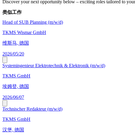
Discover your next opportunity below – exciting roles tailored to your 
类似工作
Head of SUB Planning (m/w/d)
TKMS Wismar GmbH
维斯马, 德国
2026/05/20
Systemingenieur Elektrotechnik & Elektronik (m/w/d)
TKMS GmbH
埃姆登, 德国
2026/06/07
Technischer Redakteur (m/w/d)
TKMS GmbH
汉堡, 德国