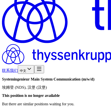
联系我们
中文
Systemingenieur
Main
System
Communication
(m/w/d)
埃姆登 (NDS), 汉堡 (汉堡)
This position is no longer available
But there are similar positions waiting for you.