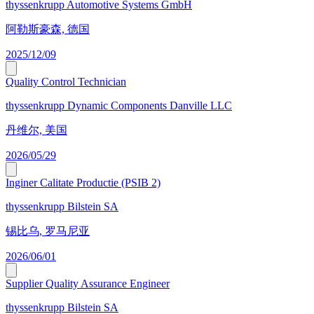
thyssenkrupp Automotive Systems GmbH
阿勒斯豪森, 德国
2025/12/09
Quality Control Technician
thyssenkrupp Dynamic Components Danville LLC
丹维尔, 美国
2026/05/29
Inginer Calitate Productie (PSIB 2)
thyssenkrupp Bilstein SA
锡比乌, 罗马尼亚
2026/06/01
Supplier Quality Assurance Engineer
thyssenkrupp Bilstein SA