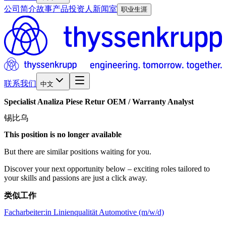
公司简介
故事
产品
投资人
新闻室
职业生涯
联系我们
中文
Specialist
Analiza
Piese
Retur
OEM
/​
Warranty
Analyst
锡比乌
This position is no longer available
But there are similar positions waiting for you.
Discover your next opportunity below – exciting roles tailored to
your skills and passions are just a click away.
类似工作
Facharbeiter:in Linienqualität Automotive (m/w/d)