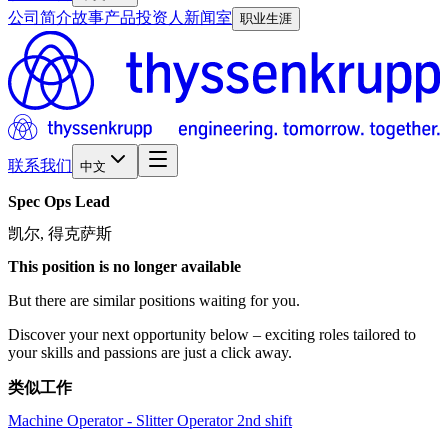
公司简介
故事
产品
投资人
新闻室
职业生涯
联系我们
中文
Spec
Ops
Lead
凯尔, 得克萨斯
This position is no longer available
But there are similar positions waiting for you.
Discover your next opportunity below – exciting roles tailored to
your skills and passions are just a click away.
类似工作
Machine Operator - Slitter Operator 2nd shift