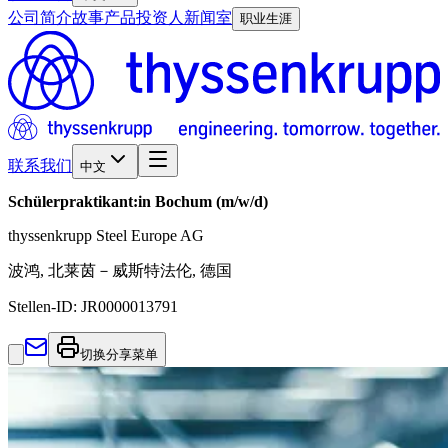
公司简介
故事
产品
投资人
新闻室
职业生涯
联系我们
中文
Schülerpraktikant:in Bochum (m/w/d)
thyssenkrupp Steel Europe AG
波鸿, 北莱茵－威斯特法伦, 德国
Stellen-ID:
JR0000013791
切换分享菜单