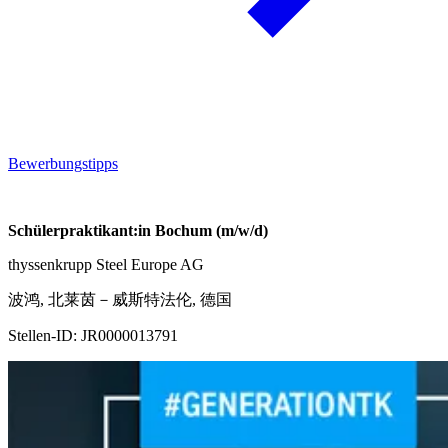
Bewerbungstipps
Schülerpraktikant:in Bochum (m/w/d)
thyssenkrupp Steel Europe AG
波鸿, 北莱茵－威斯特法伦, 德国
Stellen-ID:
JR0000013791