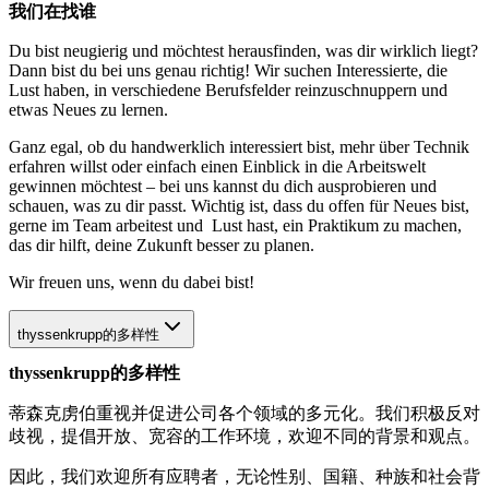
我们在找谁
Du bist neugierig und möchtest herausfinden, was dir wirklich liegt?
Dann bist du bei uns genau richtig! Wir suchen Interessierte, die
Lust haben, in verschiedene Berufsfelder reinzuschnuppern und
etwas Neues zu lernen.
Ganz egal, ob du handwerklich interessiert bist, mehr über Technik
erfahren willst oder einfach einen Einblick in die Arbeitswelt
gewinnen möchtest – bei uns kannst du dich ausprobieren und
schauen, was zu dir passt. Wichtig ist, dass du offen für Neues bist,
gerne im Team arbeitest und Lust hast, ein Praktikum zu machen,
das dir hilft, deine Zukunft besser zu planen.
Wir freuen uns, wenn du dabei bist!
thyssenkrupp的多样性
thyssenkrupp的多样性
蒂森克虏伯重视并促进公司各个领域的多元化。我们积极反对
歧视，提倡开放、宽容的工作环境，欢迎不同的背景和观点。
因此，我们欢迎所有应聘者，无论性别、国籍、种族和社会背