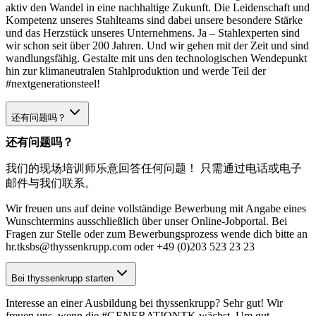
aktiv den Wandel in eine nachhaltige Zukunft. Die Leidenschaft und
Kompetenz unseres Stahlteams sind dabei unsere besondere Stärke
und das Herzstück unseres Unternehmens. Ja – Stahlexperten sind
wir schon seit über 200 Jahren. Und wir gehen mit der Zeit und sind
wandlungsfähig. Gestalte mit uns den technologischen Wendepunkt
hin zur klimaneutralen Stahlproduktion und werde Teil der
#nextgenerationsteel!
还有问题吗？
还有问题吗？
我们的现场培训师乐意回答任何问题！ 只需通过电话或电子
邮件与我们联系。
Wir freuen uns auf deine vollständige Bewerbung mit Angabe eines
Wunschtermins ausschließlich über unser Online-Jobportal. Bei
Fragen zur Stelle oder zum Bewerbungsprozess wende dich bitte an
hr.tksbs@thyssenkrupp.com oder +49 (0)203 523 23 23
Bei thyssenkrupp starten
Interesse an einer Ausbildung bei thyssenkrupp? Sehr gut! Wir
freuen uns, wenn die #GENERATIONTK wächst. Um gut