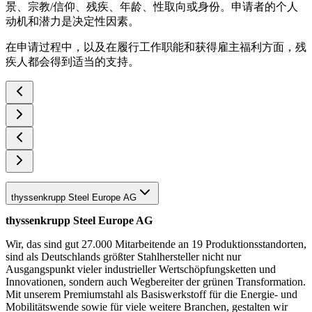
景、宗教/信仰、残疾、年龄、性取向或身份。申请者的个人
动机和潜力是决定性因素。
在申请过程中，以及在履行工作职能和获得雇主福利方面，残
疾人都会得到适当的支持。
thyssenkrupp Steel Europe AG
thyssenkrupp Steel Europe AG
Wir, das sind gut 27.000 Mitarbeitende an 19 Produktionsstandorten,
sind als Deutschlands größter Stahlhersteller nicht nur
Ausgangspunkt vieler industrieller Wertschöpfungsketten und
Innovationen, sondern auch Wegbereiter der grünen Transformation.
Mit unserem Premiumstahl als Basiswerkstoff für die Energie- und
Mobilitätswende sowie für viele weitere Branchen, gestalten wir