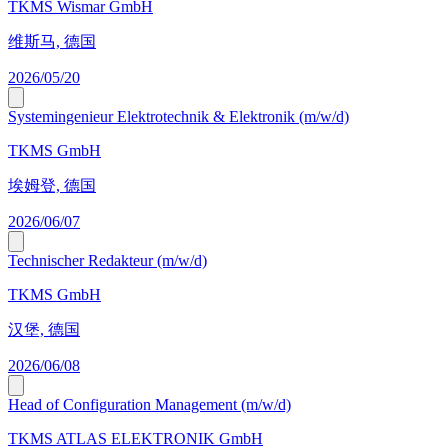
TKMS Wismar GmbH
维斯马, 德国
2026/05/20
Systemingenieur Elektrotechnik & Elektronik (m/w/d)
TKMS GmbH
埃姆登, 德国
2026/06/07
Technischer Redakteur (m/w/d)
TKMS GmbH
汉堡, 德国
2026/06/08
Head of Configuration Management (m/w/d)
TKMS ATLAS ELEKTRONIK GmbH