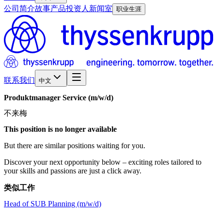
公司简介
故事
产品
投资人
新闻室
职业生涯
联系我们
中文
Produktmanager
Service
(m/w/d)
不来梅
This position is no longer available
But there are similar positions waiting for you.
Discover your next opportunity below – exciting roles tailored to
your skills and passions are just a click away.
类似工作
Head of SUB Planning (m/w/d)