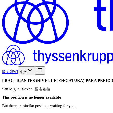
联系我们
中文
PRACTICANTES
(NIVEL
LICENCIATURA)
PARA
PERIO
San Miguel Xoxtla, 普埃布拉
This position is no longer available
But there are similar positions waiting for you.