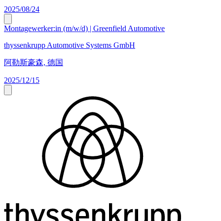
2025/08/24
Montagewerker:in (m/w/d) | Greenfield Automotive
thyssenkrupp Automotive Systems GmbH
阿勒斯豪森, 德国
2025/12/15