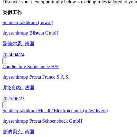
Discover your next opportunity below – exciting roles tailored to your 
类似工作
Schülerpraktikum (m/w/d)
thyssenkrupp Bilstein GmbH
曼德尔恩, 德国
2024/04/24
Candidature Spontannée H/F
thyssenkrupp Presta France S.A.S.
弗洛朗格, 法国
2025/06/23
Schülerpraktikum Metall / Elektrotechnik (m/w/divers)
thyssenkrupp Presta Schoenebeck GmbH
舍讷贝克, 德国