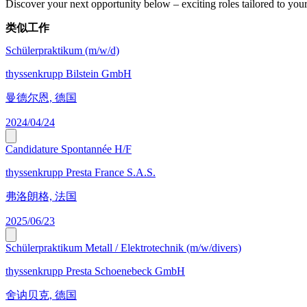
Discover your next opportunity below – exciting roles tailored to your 
类似工作
Schülerpraktikum (m/w/d)
thyssenkrupp Bilstein GmbH
曼德尔恩, 德国
2024/04/24
Candidature Spontannée H/F
thyssenkrupp Presta France S.A.S.
弗洛朗格, 法国
2025/06/23
Schülerpraktikum Metall / Elektrotechnik (m/w/divers)
thyssenkrupp Presta Schoenebeck GmbH
舍讷贝克, 德国