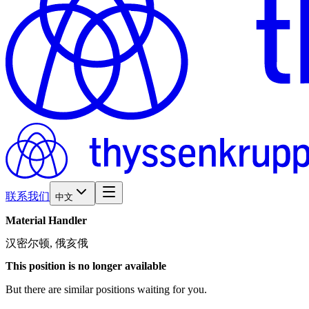
联系我们
中文
Material
Handler
汉密尔顿, 俄亥俄
This position is no longer available
But there are similar positions waiting for you.