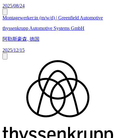
2025/08/24
Montagewerker:in (m/w/d) | Greenfield Automotive
thyssenkrupp Automotive Systems GmbH
阿勒斯豪森, 德国
2025/12/15