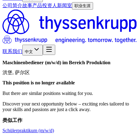
公司简介
故事
产品
投资人
新闻室
职业生涯
联系我们
中文
Maschinenbediener
(m/w/d)
im
Bereich
Produktion
洪堡, 萨尔区
This position is no longer available
But there are similar positions waiting for you.
Discover your next opportunity below – exciting roles tailored to
your skills and passions are just a click away.
类似工作
Schülerpraktikum (m/w/d)