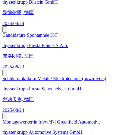
thyssenkrupp Bilstein GmbH
曼德尔恩, 德国
2024/04/24
Candidature Spontannée H/F
thyssenkrupp Presta France S.A.S.
弗洛朗格, 法国
2025/06/23
Schülerpraktikum Metall / Elektrotechnik (m/w/divers)
thyssenkrupp Presta Schoenebeck GmbH
舍讷贝克, 德国
2025/08/24
Montagewerker:in (m/w/d) | Greenfield Automotive
thyssenkrupp Automotive Systems GmbH