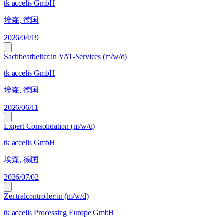
tk accelis GmbH
埃森, 德国
2026/04/19
Sachbearbeiter:in VAT-Services (m/w/d)
tk accelis GmbH
埃森, 德国
2026/06/11
Expert Consolidation (m/w/d)
tk accelis GmbH
埃森, 德国
2026/07/02
Zentralcontroller:in (m/w/d)
tk accelis Processing Europe GmbH