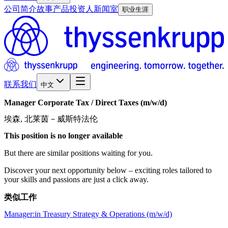
公司简介
故事
产品
投资人
新闻室
职业生涯
联系我们
中文
Manager
Corporate
Tax
/​
Direct
Taxes
(m/w/d)
埃森, 北莱茵－威斯特法伦
This position is no longer available
But there are similar positions waiting for you.
Discover your next opportunity below – exciting roles tailored to
your skills and passions are just a click away.
类似工作
Manager:in Treasury Strategy & Operations (m/w/d)