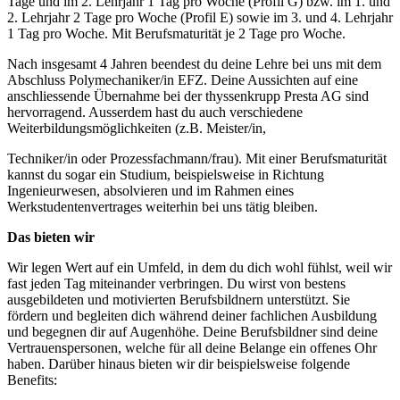
Tage und im 2. Lehrjahr 1 Tag pro Woche (Profil G) bzw. im 1. und
2. Lehrjahr 2 Tage pro Woche (Profil E) sowie im 3. und 4. Lehrjahr
1 Tag pro Woche. Mit Berufsmaturität je 2 Tage pro Woche.
Nach insgesamt 4 Jahren beendest du deine Lehre bei uns mit dem
Abschluss Polymechaniker/in EFZ. Deine Aussichten auf eine
anschliessende Übernahme bei der thyssenkrupp Presta AG sind
hervorragend. Ausserdem hast du auch verschiedene
Weiterbildungsmöglichkeiten (z.B. Meister/in,
Techniker/in oder Prozessfachmann/frau). Mit einer Berufsmaturität
kannst du sogar ein Studium, beispielsweise in Richtung
Ingenieurwesen, absolvieren und im Rahmen eines
Werkstudentenvertrages weiterhin bei uns tätig bleiben.
Das bieten wir
Wir legen Wert auf ein Umfeld, in dem du dich wohl fühlst, weil wir
fast jeden Tag miteinander verbringen. Du wirst von bestens
ausgebildeten und motivierten Berufsbildnern unterstützt. Sie
fördern und begleiten dich während deiner fachlichen Ausbildung
und begegnen dir auf Augenhöhe. Deine Berufsbildner sind deine
Vertrauenspersonen, welche für all deine Belange ein offenes Ohr
haben. Darüber hinaus bieten wir dir beispielsweise folgende
Benefits: