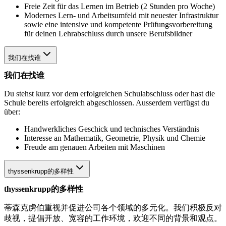
Freie Zeit für das Lernen im Betrieb (2 Stunden pro Woche)
Modernes Lern- und Arbeitsumfeld mit neuester Infrastruktur
sowie eine intensive und kompetente Prüfungsvorbereitung
für deinen Lehrabschluss durch unsere Berufsbildner
我们在找谁
我们在找谁
Du stehst kurz vor dem erfolgreichen Schulabschluss oder hast die
Schule bereits erfolgreich abgeschlossen. Ausserdem verfügst du
über:
Handwerkliches Geschick und technisches Verständnis
Interesse an Mathematik, Geometrie, Physik und Chemie
Freude am genauen Arbeiten mit Maschinen
thyssenkrupp的多样性
thyssenkrupp的多样性
蒂森克虏伯重视并促进公司各个领域的多元化。我们积极反对
歧视，提倡开放、宽容的工作环境，欢迎不同的背景和观点。