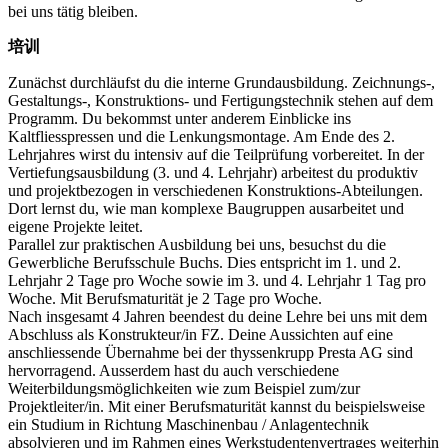
bei uns tätig bleiben.
培训
Zunächst durchläufst du die interne Grundausbildung. Zeichnungs-,
Gestaltungs-, Konstruktions- und Fertigungstechnik stehen auf dem
Programm. Du bekommst unter anderem Einblicke ins
Kaltfliesspressen und die Lenkungsmontage. Am Ende des 2.
Lehrjahres wirst du intensiv auf die Teilprüfung vorbereitet. In der
Vertiefungsausbildung (3. und 4. Lehrjahr) arbeitest du produktiv
und projektbezogen in verschiedenen Konstruktions-Abteilungen.
Dort lernst du, wie man komplexe Baugruppen ausarbeitet und
eigene Projekte leitet.
Parallel zur praktischen Ausbildung bei uns, besuchst du die
Gewerbliche Berufsschule Buchs. Dies entspricht im 1. und 2.
Lehrjahr 2 Tage pro Woche sowie im 3. und 4. Lehrjahr 1 Tag pro
Woche. Mit Berufsmaturität je 2 Tage pro Woche.
Nach insgesamt 4 Jahren beendest du deine Lehre bei uns mit dem
Abschluss als Konstrukteur/in FZ. Deine Aussichten auf eine
anschliessende Übernahme bei der thyssenkrupp Presta AG sind
hervorragend. Ausserdem hast du auch verschiedene
Weiterbildungsmöglichkeiten wie zum Beispiel zum/zur
Projektleiter/in. Mit einer Berufsmaturität kannst du beispielsweise
ein Studium in Richtung Maschinenbau / Anlagentechnik
absolvieren und im Rahmen eines Werkstudentenvertrages weiterhin