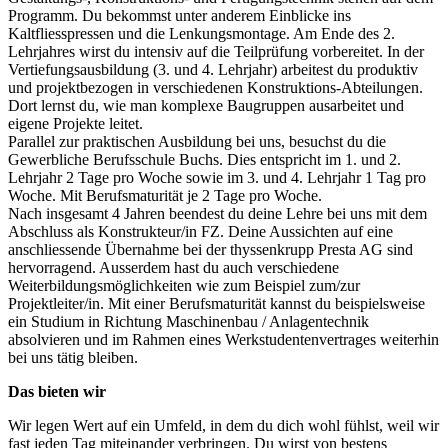
Programm. Du bekommst unter anderem Einblicke ins
Kaltfliesspressen und die Lenkungsmontage. Am Ende des 2.
Lehrjahres wirst du intensiv auf die Teilprüfung vorbereitet. In der
Vertiefungsausbildung (3. und 4. Lehrjahr) arbeitest du produktiv
und projektbezogen in verschiedenen Konstruktions-Abteilungen.
Dort lernst du, wie man komplexe Baugruppen ausarbeitet und
eigene Projekte leitet.
Parallel zur praktischen Ausbildung bei uns, besuchst du die
Gewerbliche Berufsschule Buchs. Dies entspricht im 1. und 2.
Lehrjahr 2 Tage pro Woche sowie im 3. und 4. Lehrjahr 1 Tag pro
Woche. Mit Berufsmaturität je 2 Tage pro Woche.
Nach insgesamt 4 Jahren beendest du deine Lehre bei uns mit dem
Abschluss als Konstrukteur/in FZ. Deine Aussichten auf eine
anschliessende Übernahme bei der thyssenkrupp Presta AG sind
hervorragend. Ausserdem hast du auch verschiedene
Weiterbildungsmöglichkeiten wie zum Beispiel zum/zur
Projektleiter/in. Mit einer Berufsmaturität kannst du beispielsweise
ein Studium in Richtung Maschinenbau / Anlagentechnik
absolvieren und im Rahmen eines Werkstudentenvertrages weiterhin
bei uns tätig bleiben.
Das bieten wir
Wir legen Wert auf ein Umfeld, in dem du dich wohl fühlst, weil wir
fast jeden Tag miteinander verbringen. Du wirst von bestens