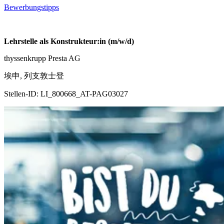
Bewerbungstipps
Lehrstelle als Konstrukteur:in (m/w/d)
thyssenkrupp Presta AG
埃申, 列支敦士登
Stellen-ID:
LI_800668_AT-PAG03027