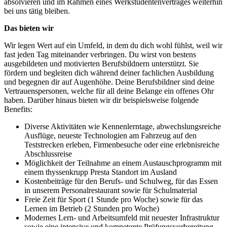
absolvieren und im Rahmen eines Werkstudentenvertrages weiterhin
bei uns tätig bleiben.
Das bieten wir
Wir legen Wert auf ein Umfeld, in dem du dich wohl fühlst, weil wir
fast jeden Tag miteinander verbringen. Du wirst von bestens
ausgebildeten und motivierten Berufsbildnern unterstützt. Sie
fördern und begleiten dich während deiner fachlichen Ausbildung
und begegnen dir auf Augenhöhe. Deine Berufsbildner sind deine
Vertrauenspersonen, welche für all deine Belange ein offenes Ohr
haben. Darüber hinaus bieten wir dir beispielsweise folgende
Benefits:
Diverse Aktivitäten wie Kennenlerntage, abwechslungsreiche
Ausflüge, neueste Technologien am Fahrzeug auf den
Teststrecken erleben, Firmenbesuche oder eine erlebnisreiche
Abschlussreise
Möglichkeit der Teilnahme an einem Austauschprogramm mit
einem thyssenkrupp Presta Standort im Ausland
Kostenbeiträge für den Berufs- und Schulweg, für das Essen
in unserem Personalrestaurant sowie für Schulmaterial
Freie Zeit für Sport (1 Stunde pro Woche) sowie für das
Lernen im Betrieb (2 Stunden pro Woche)
Modernes Lern- und Arbeitsumfeld mit neuester Infrastruktur
sowie eine intensive und kompetente Prüfungsvorbereitung