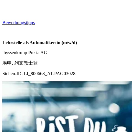
Bewerbungstipps
Lehrstelle als Automatiker:in (m/w/d)
thyssenkrupp Presta AG
埃申, 列支敦士登
Stellen-ID:
LI_800668_AT-PAG03028