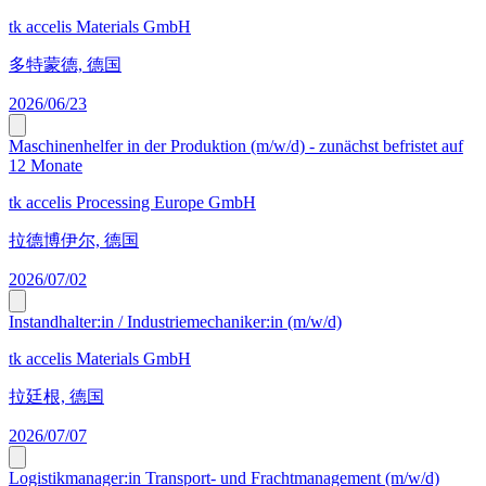
tk accelis Materials GmbH
多特蒙德, 德国
2026/06/23
Maschinenhelfer in der Produktion (m/w/d) - zunächst befristet auf
12 Monate
tk accelis Processing Europe GmbH
拉德博伊尔, 德国
2026/07/02
Instandhalter:in / Industriemechaniker:in (m/w/d)
tk accelis Materials GmbH
拉廷根, 德国
2026/07/07
Logistikmanager:in Transport- und Frachtmanagement (m/w/d)