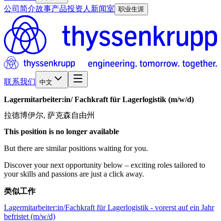
公司简介
故事
产品
投资人
新闻室
职业生涯
联系我们
中文
Lagermitarbeiter:in/​
Fachkraft
für
Lagerlogistik
(m/w/d)
拉德博伊尔, 萨克森自由州
This position is no longer available
But there are similar positions waiting for you.
Discover your next opportunity below – exciting roles tailored to
your skills and passions are just a click away.
类似工作
Lagermitarbeiter:in/Fachkraft für Lagerlogistik - vorerst auf ein Jahr
befristet (m/w/d)