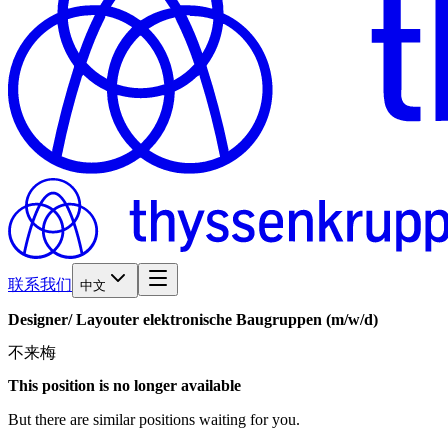
联系我们
中文
Designer/​
Layouter
elektronische
Baugruppen
(m/w/d)
不来梅
This position is no longer available
But there are similar positions waiting for you.