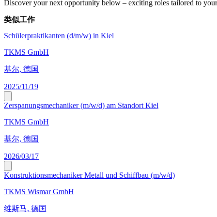
Discover your next opportunity below – exciting roles tailored to your 
类似工作
Schülerpraktikanten (d/m/w) in Kiel
TKMS GmbH
基尔, 德国
2025/11/19
Zerspanungsmechaniker (m/w/d) am Standort Kiel
TKMS GmbH
基尔, 德国
2026/03/17
Konstruktionsmechaniker Metall und Schiffbau (m/w/d)
TKMS Wismar GmbH
维斯马, 德国