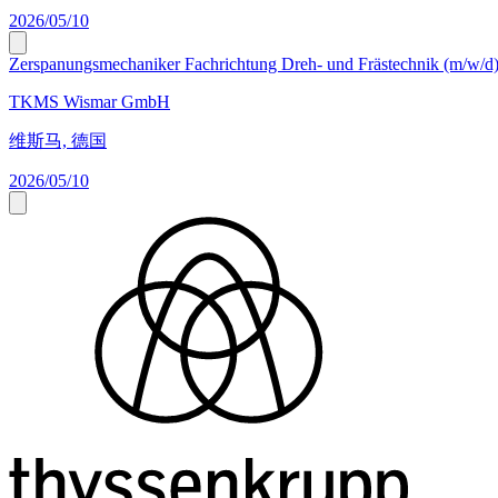
2026/05/10
Zerspanungsmechaniker Fachrichtung Dreh- und Frästechnik (m/w/d
TKMS Wismar GmbH
维斯马, 德国
2026/05/10