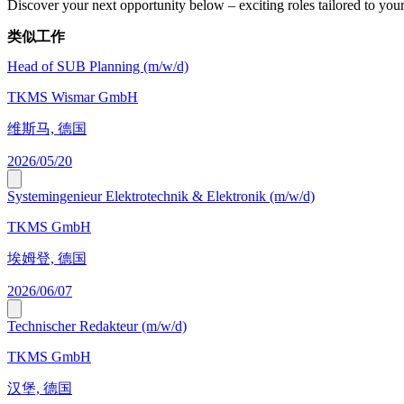
Discover your next opportunity below – exciting roles tailored to your 
类似工作
Head of SUB Planning (m/w/d)
TKMS Wismar GmbH
维斯马, 德国
2026/05/20
Systemingenieur Elektrotechnik & Elektronik (m/w/d)
TKMS GmbH
埃姆登, 德国
2026/06/07
Technischer Redakteur (m/w/d)
TKMS GmbH
汉堡, 德国