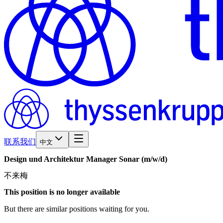
联系我们
中文
Design
und
Architektur
Manager
Sonar
(m/w/d)
不来梅
This position is no longer available
But there are similar positions waiting for you.