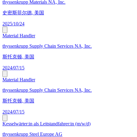
thyssenkrupp Materials NA, Inc.
史密斯菲尔德, 美国
2025/10/24
Material Handler
thyssenkrupp Supply Chain Services NA, Inc.
斯托克顿, 美国
2024/07/15
Material Handler
thyssenkrupp Supply Chain Services NA, Inc.
斯托克顿, 美国
2024/07/15
Kesselwärter:in als Leitstandfahrer:in (m/w/d)
thyssenkrupp Steel Europe AG