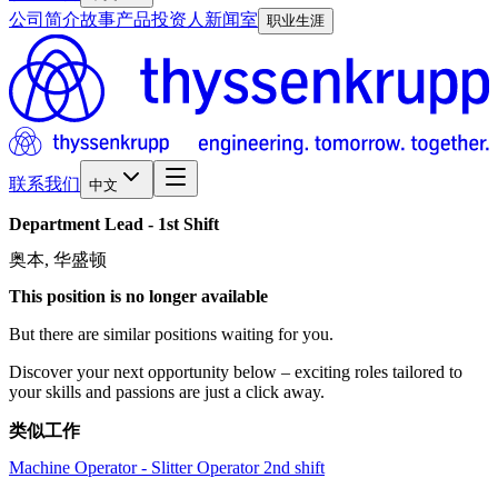
公司简介
故事
产品
投资人
新闻室
职业生涯
联系我们
中文
Department
Lead
-
1st
Shift
奥本, 华盛顿
This position is no longer available
But there are similar positions waiting for you.
Discover your next opportunity below – exciting roles tailored to
your skills and passions are just a click away.
类似工作
Machine Operator - Slitter Operator 2nd shift