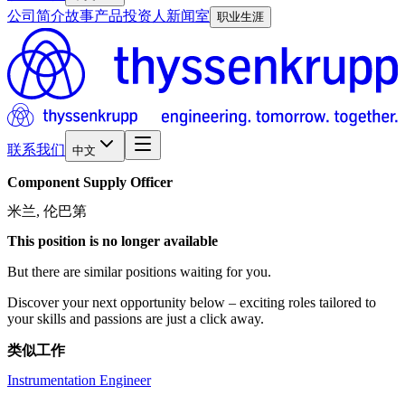
公司简介
故事
产品
投资人
新闻室
职业生涯
联系我们
中文
Component
Supply
Officer
米兰, 伦巴第
This position is no longer available
But there are similar positions waiting for you.
Discover your next opportunity below – exciting roles tailored to
your skills and passions are just a click away.
类似工作
Instrumentation Engineer