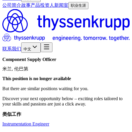
公司简介
故事
产品
投资人
新闻室
职业生涯
联系我们
中文
Component
Supply
Officer
米兰, 伦巴第
This position is no longer available
But there are similar positions waiting for you.
Discover your next opportunity below – exciting roles tailored to
your skills and passions are just a click away.
类似工作
Instrumentation Engineer