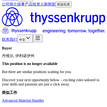
公司简介
故事
产品
投资人
新闻室
职业生涯
联系我们
中文
Buyer
丹维尔, 伊利诺伊州
This position is no longer available
But there are similar positions waiting for you.
Discover your next opportunity below – exciting roles tailored to
your skills and passions are just a click away.
类似工作
Advanced Material Handler