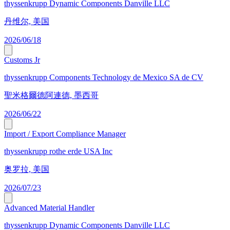
thyssenkrupp Dynamic Components Danville LLC
丹维尔, 美国
2026/06/18
Customs Jr
thyssenkrupp Components Technology de Mexico SA de CV
聖米格爾德阿連德, 墨西哥
2026/06/22
Import / Export Compliance Manager
thyssenkrupp rothe erde USA Inc
奥罗拉, 美国
2026/07/23
Advanced Material Handler
thyssenkrupp Dynamic Components Danville LLC