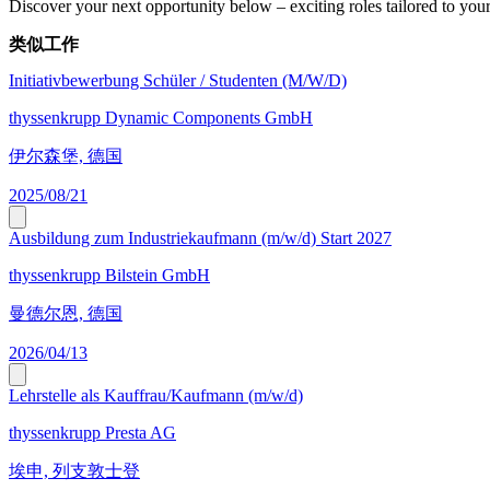
Discover your next opportunity below – exciting roles tailored to your 
类似工作
Initiativbewerbung Schüler / Studenten (M/W/D)
thyssenkrupp Dynamic Components GmbH
伊尔森堡, 德国
2025/08/21
Ausbildung zum Industriekaufmann (m/w/d) Start 2027
thyssenkrupp Bilstein GmbH
曼德尔恩, 德国
2026/04/13
Lehrstelle als Kauffrau/Kaufmann (m/w/d)
thyssenkrupp Presta AG
埃申, 列支敦士登