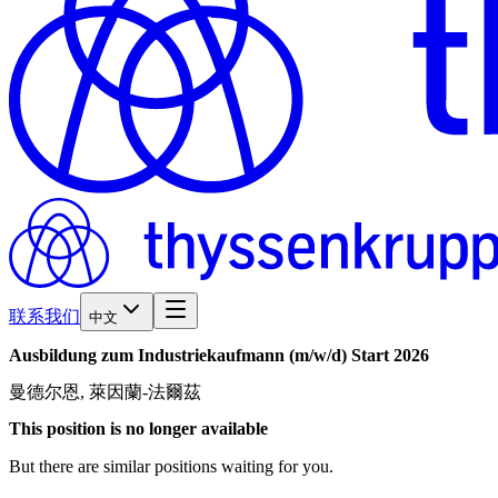
联系我们
中文
Ausbildung
zum
Industriekaufmann
(m/w/d)
Start
2026
曼德尔恩, 萊因蘭-法爾茲
This position is no longer available
But there are similar positions waiting for you.