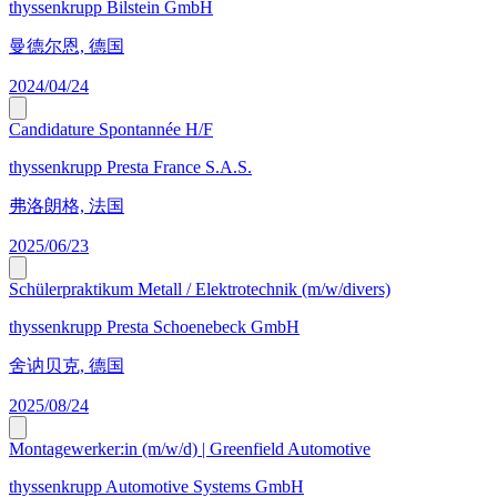
thyssenkrupp Bilstein GmbH
曼德尔恩, 德国
2024/04/24
Candidature Spontannée H/F
thyssenkrupp Presta France S.A.S.
弗洛朗格, 法国
2025/06/23
Schülerpraktikum Metall / Elektrotechnik (m/w/divers)
thyssenkrupp Presta Schoenebeck GmbH
舍讷贝克, 德国
2025/08/24
Montagewerker:in (m/w/d) | Greenfield Automotive
thyssenkrupp Automotive Systems GmbH