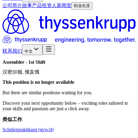
公司简介
故事
产品
投资人
新闻室
职业生涯
联系我们
中文
Assembler
-
1st
Shift
汉密尔顿, 俄亥俄
This position is no longer available
But there are similar positions waiting for you.
Discover your next opportunity below – exciting roles tailored to
your skills and passions are just a click away.
类似工作
Schülerpraktikum (m/w/d)