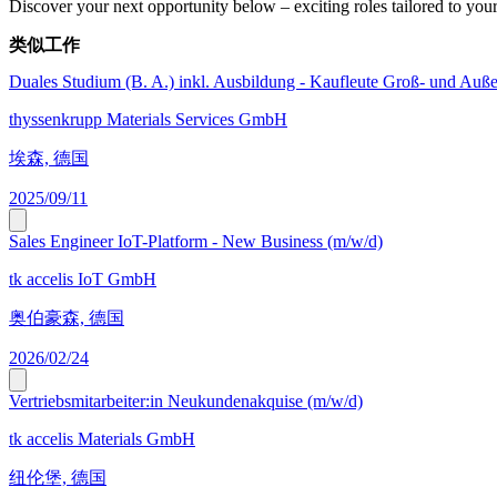
Discover your next opportunity below – exciting roles tailored to your 
类似工作
Duales Studium (B. A.) inkl. Ausbildung - Kaufleute Groß- und Auß
thyssenkrupp Materials Services GmbH
埃森, 德国
2025/09/11
Sales Engineer IoT-Platform - New Business (m/w/d)
tk accelis IoT GmbH
奥伯豪森, 德国
2026/02/24
Vertriebsmitarbeiter:in Neukundenakquise (m/w/d)
tk accelis Materials GmbH
纽伦堡, 德国