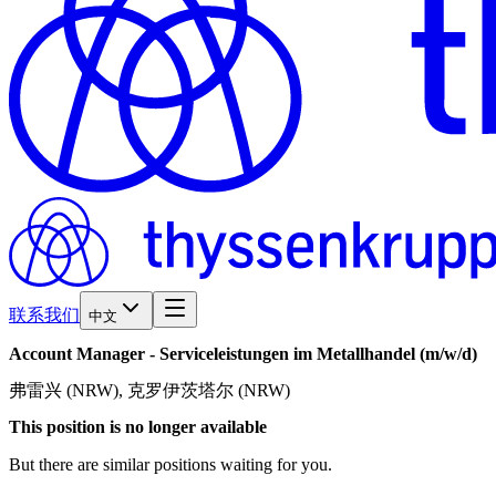
联系我们
中文
Account
Manager
-
Serviceleistungen
im
Metallhandel
(m/w/d)
弗雷兴 (NRW), 克罗伊茨塔尔 (NRW)
This position is no longer available
But there are similar positions waiting for you.