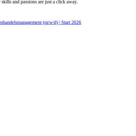
skills and passions are just a click away.
enhandelsmanagement (m/w/d) | Start 2026