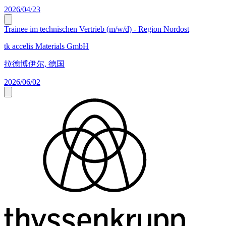
2026/04/23
Trainee im technischen Vertrieb (m/w/d) - Region Nordost
tk accelis Materials GmbH
拉德博伊尔, 德国
2026/06/02