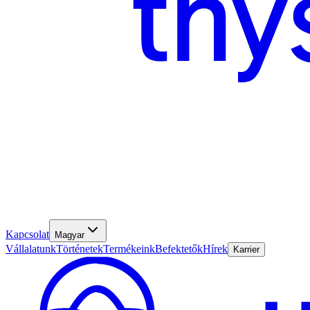
Kapcsolat
Magyar
Vállalatunk
Történetek
Termékeink
Befektetők
Hírek
Karrier