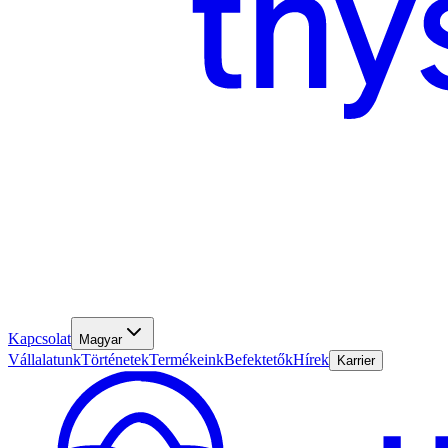
Kapcsolat
Magyar
Vállalatunk
Történetek
Termékeink
Befektetők
Hírek
Karrier