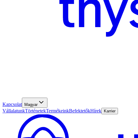
Kapcsolat
Magyar
Vállalatunk
Történetek
Termékeink
Befektetők
Hírek
Karrier