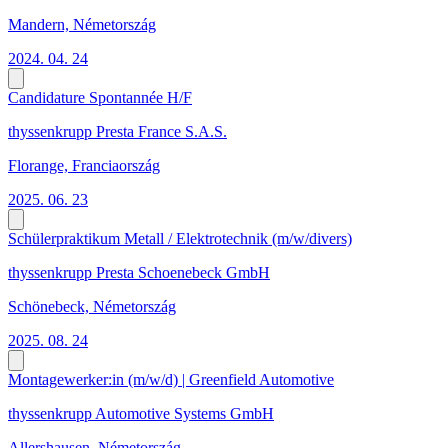
Mandern, Németország
2024. 04. 24
Candidature Spontannée H/F
thyssenkrupp Presta France S.A.S.
Florange, Franciaország
2025. 06. 23
Schülerpraktikum Metall / Elektrotechnik (m/w/divers)
thyssenkrupp Presta Schoenebeck GmbH
Schönebeck, Németország
2025. 08. 24
Montagewerker:in (m/w/d) | Greenfield Automotive
thyssenkrupp Automotive Systems GmbH
Allershausen, Németország