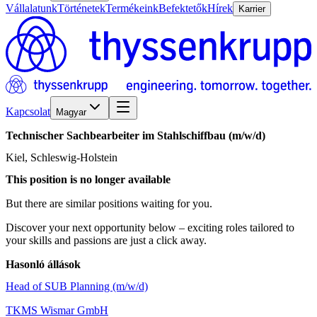
Vállalatunk
Történetek
Termékeink
Befektetők
Hírek
Karrier
Kapcsolat
Magyar
Technischer
Sachbearbeiter
im
Stahlschiffbau
(m/w/d)
Kiel, Schleswig-Holstein
This position is no longer available
But there are similar positions waiting for you.
Discover your next opportunity below – exciting roles tailored to
your skills and passions are just a click away.
Hasonló állások
Head of SUB Planning (m/w/d)
TKMS Wismar GmbH