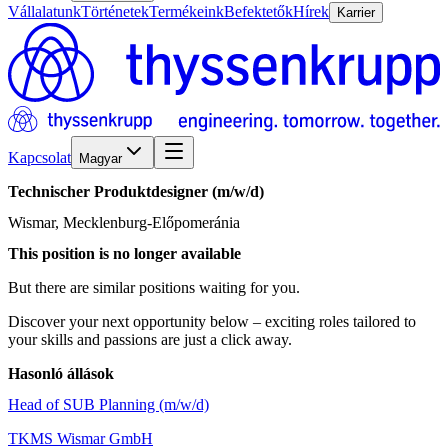
Vállalatunk
Történetek
Termékeink
Befektetők
Hírek
Karrier
Kapcsolat
Magyar
Technischer
Produktdesigner
(m/w/d)
Wismar, Mecklenburg-Előpomeránia
This position is no longer available
But there are similar positions waiting for you.
Discover your next opportunity below – exciting roles tailored to
your skills and passions are just a click away.
Hasonló állások
Head of SUB Planning (m/w/d)
TKMS Wismar GmbH