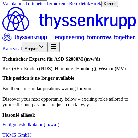
Vállalatunk
Történetek
Termékeink
Befektetők
Hírek
Karrier
Kapcsolat
Magyar
Technischer
Experte
für
ASD
S2000M
(m/w/d)
Kiel (SH), Emden (NDS), Hamburg (Hamburg), Wismar (MV)
This position is no longer available
But there are similar positions waiting for you.
Discover your next opportunity below – exciting roles tailored to
your skills and passions are just a click away.
Hasonló állások
Fertigungskalkulator (m/w/d)
TKMS GmbH