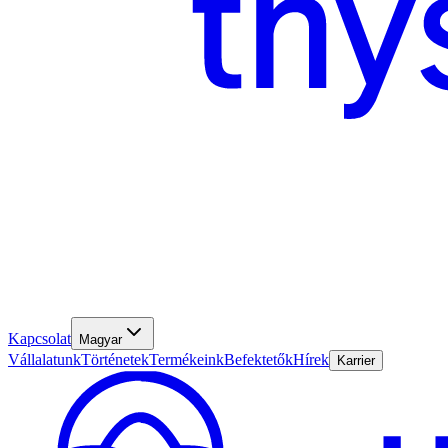
Kapcsolat
Magyar
Vállalatunk
Történetek
Termékeink
Befektetők
Hírek
Karrier