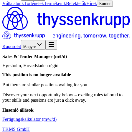
Vállalatunk
Történetek
Termékeink
Befektetők
Hírek
Karrier
Kapcsolat
Magyar
Sales
&
Tender
Manager
(m/​f/​d)
Hørsholm, Hovedstaden régió
This position is no longer available
But there are similar positions waiting for you.
Discover your next opportunity below – exciting roles tailored to
your skills and passions are just a click away.
Hasonló állások
Fertigungskalkulator (m/w/d)
TKMS GmbH