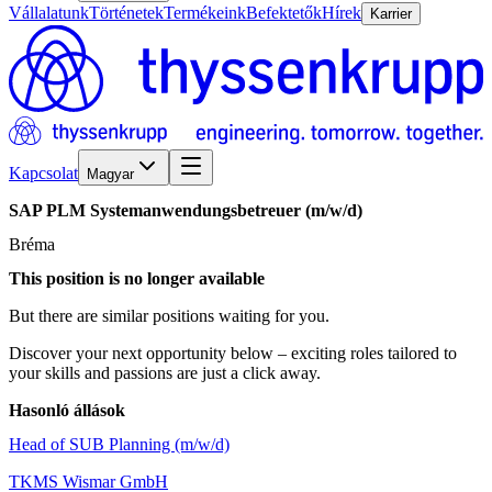
Vállalatunk
Történetek
Termékeink
Befektetők
Hírek
Karrier
Kapcsolat
Magyar
SAP
PLM
Systemanwendungsbetreuer
(m/w/d)
Bréma
This position is no longer available
But there are similar positions waiting for you.
Discover your next opportunity below – exciting roles tailored to
your skills and passions are just a click away.
Hasonló állások
Head of SUB Planning (m/w/d)
TKMS Wismar GmbH