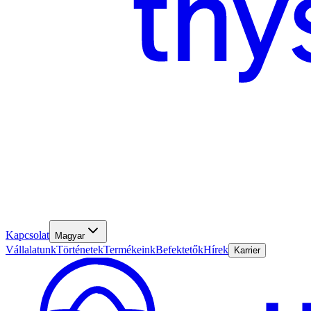
Kapcsolat
Magyar
Vállalatunk
Történetek
Termékeink
Befektetők
Hírek
Karrier