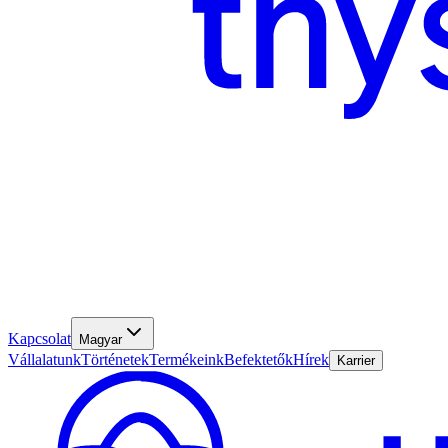
Kapcsolat
Magyar
Vállalatunk
Történetek
Termékeink
Befektetők
Hírek
Karrier