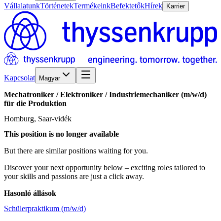
Vállalatunk
Történetek
Termékeink
Befektetők
Hírek
Karrier
Kapcsolat
Magyar
Mechatroniker
/​
Elektroniker
/​
Industriemechaniker
(m/w/d)
für
die
Produktion
Homburg, Saar-vidék
This position is no longer available
But there are similar positions waiting for you.
Discover your next opportunity below – exciting roles tailored to
your skills and passions are just a click away.
Hasonló állások
Schülerpraktikum (m/w/d)