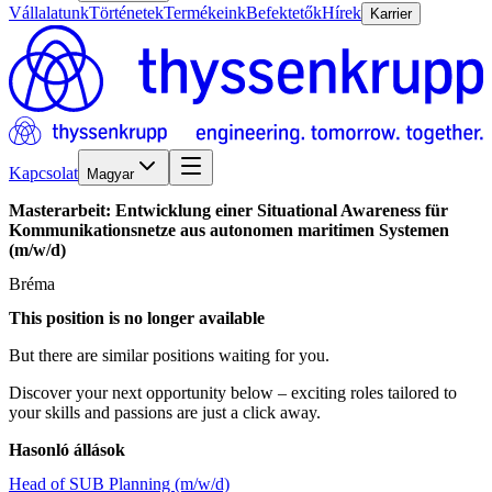
Vállalatunk
Történetek
Termékeink
Befektetők
Hírek
Karrier
Kapcsolat
Magyar
Masterarbeit:
Entwicklung
einer
Situational
Awareness
für
Kommunikationsnetze
aus
autonomen
maritimen
Systemen
(m/w/d)
Bréma
This position is no longer available
But there are similar positions waiting for you.
Discover your next opportunity below – exciting roles tailored to
your skills and passions are just a click away.
Hasonló állások
Head of SUB Planning (m/w/d)