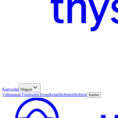
Kapcsolat
Magyar
Vállalatunk
Történetek
Termékeink
Befektetők
Hírek
Karrier