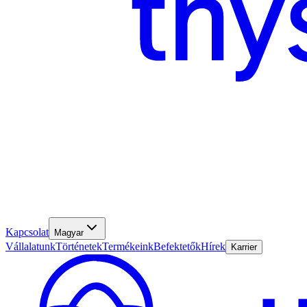
Kapcsolat
Magyar
Vállalatunk
Történetek
Termékeink
Befektetők
Hírek
Karrier