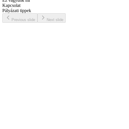
Ez vagyunk mi
Kapcsolat
Pályázati tippek
Previous slide
Next slide