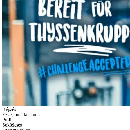
Képzés
Ez az, amit kínálunk
Profil
Sokféleség