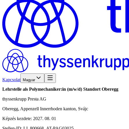
Kapcsolat
Magyar
Lehrstelle als Polymechaniker:in (m/w/d) Standort Oberegg
thyssenkrupp Presta AG
Oberegg, Appenzell Innerrhoden kanton, Svájc
Képzés kezdete
:
2027. 08. 01
Stellen-ID:
LI_800668_AT-PAG03025