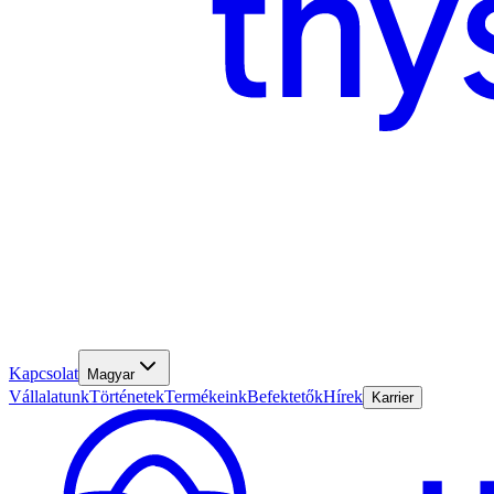
Kapcsolat
Magyar
Vállalatunk
Történetek
Termékeink
Befektetők
Hírek
Karrier