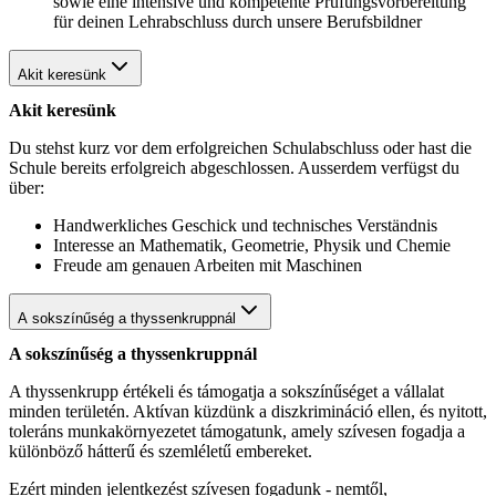
sowie eine intensive und kompetente Prüfungsvorbereitung
für deinen Lehrabschluss durch unsere Berufsbildner
Akit keresünk
Akit keresünk
Du stehst kurz vor dem erfolgreichen Schulabschluss oder hast die
Schule bereits erfolgreich abgeschlossen. Ausserdem verfügst du
über:
Handwerkliches Geschick und technisches Verständnis
Interesse an Mathematik, Geometrie, Physik und Chemie
Freude am genauen Arbeiten mit Maschinen
A sokszínűség a thyssenkruppnál
A sokszínűség a thyssenkruppnál
A thyssenkrupp értékeli és támogatja a sokszínűséget a vállalat
minden területén. Aktívan küzdünk a diszkrimináció ellen, és nyitott,
toleráns munkakörnyezetet támogatunk, amely szívesen fogadja a
különböző hátterű és szemléletű embereket.
Ezért minden jelentkezést szívesen fogadunk - nemtől,