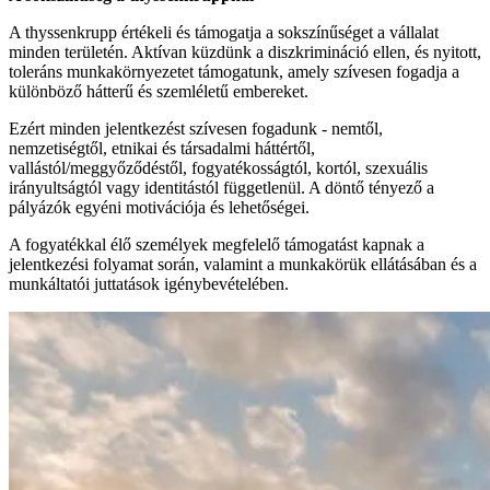
A thyssenkrupp értékeli és támogatja a sokszínűséget a vállalat
minden területén. Aktívan küzdünk a diszkrimináció ellen, és nyitott,
toleráns munkakörnyezetet támogatunk, amely szívesen fogadja a
különböző hátterű és szemléletű embereket.
Ezért minden jelentkezést szívesen fogadunk - nemtől,
nemzetiségtől, etnikai és társadalmi háttértől,
vallástól/meggyőződéstől, fogyatékosságtól, kortól, szexuális
irányultságtól vagy identitástól függetlenül. A döntő tényező a
pályázók egyéni motivációja és lehetőségei.
A fogyatékkal élő személyek megfelelő támogatást kapnak a
jelentkezési folyamat során, valamint a munkakörük ellátásában és a
munkáltatói juttatások igénybevételében.