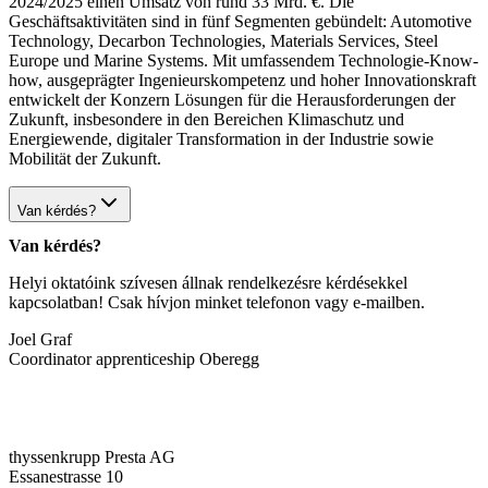
2024/2025 einen Umsatz von rund 33 Mrd. €. Die
Geschäftsaktivitäten sind in fünf Segmenten gebündelt: Automotive
Technology, Decarbon Technologies, Materials Services, Steel
Europe und Marine Systems. Mit umfassendem Technologie-Know-
how, ausgeprägter Ingenieurskompetenz und hoher Innovationskraft
entwickelt der Konzern Lösungen für die Herausforderungen der
Zukunft, insbesondere in den Bereichen Klimaschutz und
Energiewende, digitaler Transformation in der Industrie sowie
Mobilität der Zukunft.
Van kérdés?
Van kérdés?
Helyi oktatóink szívesen állnak rendelkezésre kérdésekkel
kapcsolatban! Csak hívjon minket telefonon vagy e-mailben.
Joel Graf
Coordinator apprenticeship Oberegg
thyssenkrupp Presta AG
Essanestrasse 10