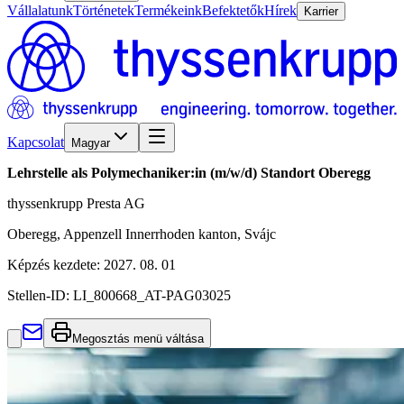
Vállalatunk
Történetek
Termékeink
Befektetők
Hírek
Karrier
Kapcsolat
Magyar
Lehrstelle als Polymechaniker:in (m/w/d) Standort Oberegg
thyssenkrupp Presta AG
Oberegg, Appenzell Innerrhoden kanton, Svájc
Képzés kezdete
:
2027. 08. 01
Stellen-ID:
LI_800668_AT-PAG03025
Megosztás menü váltása