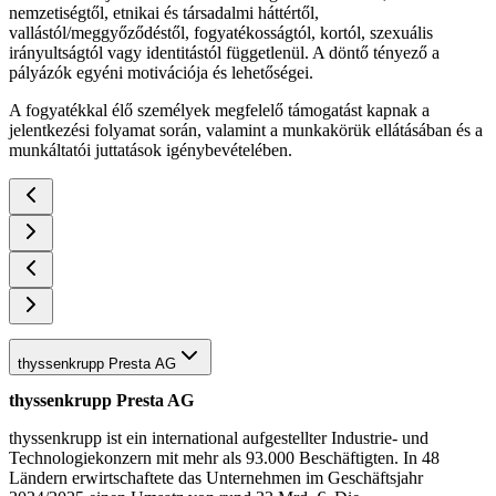
nemzetiségtől, etnikai és társadalmi háttértől,
vallástól/meggyőződéstől, fogyatékosságtól, kortól, szexuális
irányultságtól vagy identitástól függetlenül. A döntő tényező a
pályázók egyéni motivációja és lehetőségei.
A fogyatékkal élő személyek megfelelő támogatást kapnak a
jelentkezési folyamat során, valamint a munkakörük ellátásában és a
munkáltatói juttatások igénybevételében.
thyssenkrupp Presta AG
thyssenkrupp Presta AG
thyssenkrupp ist ein international aufgestellter Industrie- und
Technologiekonzern mit mehr als 93.000 Beschäftigten. In 48
Ländern erwirtschaftete das Unternehmen im Geschäftsjahr