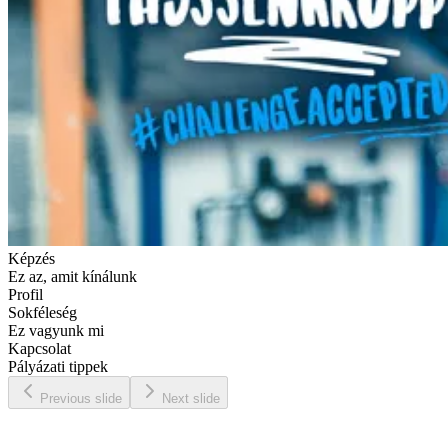
Képzés
Ez az, amit kínálunk
Profil
Sokféleség
Ez vagyunk mi
Kapcsolat
Pályázati tippek
Previous slide
Next slide