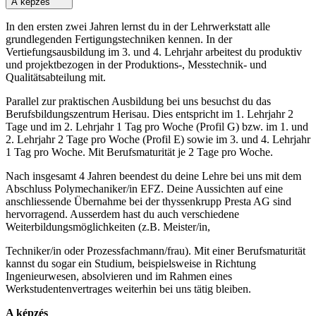
A képzés
In den ersten zwei Jahren lernst du in der Lehrwerkstatt alle
grundlegenden Fertigungstechniken kennen. In der
Vertiefungsausbildung im 3. und 4. Lehrjahr arbeitest du produktiv
und projektbezogen in der Produktions-, Messtechnik- und
Qualitätsabteilung mit.
Parallel zur praktischen Ausbildung bei uns besuchst du das
Berufsbildungszentrum Herisau. Dies entspricht im 1. Lehrjahr 2
Tage und im 2. Lehrjahr 1 Tag pro Woche (Profil G) bzw. im 1. und
2. Lehrjahr 2 Tage pro Woche (Profil E) sowie im 3. und 4. Lehrjahr
1 Tag pro Woche. Mit Berufsmaturität je 2 Tage pro Woche.
Nach insgesamt 4 Jahren beendest du deine Lehre bei uns mit dem
Abschluss Polymechaniker/in EFZ. Deine Aussichten auf eine
anschliessende Übernahme bei der thyssenkrupp Presta AG sind
hervorragend. Ausserdem hast du auch verschiedene
Weiterbildungsmöglichkeiten (z.B. Meister/in,
Techniker/in oder Prozessfachmann/frau). Mit einer Berufsmaturität
kannst du sogar ein Studium, beispielsweise in Richtung
Ingenieurwesen, absolvieren und im Rahmen eines
Werkstudentenvertrages weiterhin bei uns tätig bleiben.
A képzés