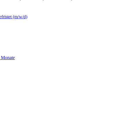
efristet (m/w/d)
2 Monate