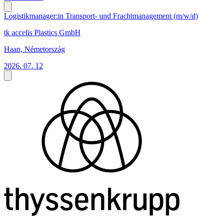
Logistikmanager:in Transport- und Frachtmanagement (m/w/d)
tk accelis Plastics GmbH
Haan, Németország
2026. 07. 12