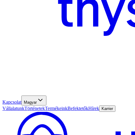
Kapcsolat
Magyar
Vállalatunk
Történetek
Termékeink
Befektetők
Hírek
Karrier