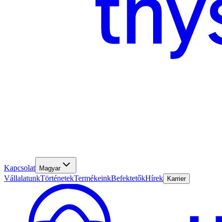
Kapcsolat
Magyar
Vállalatunk
Történetek
Termékeink
Befektetők
Hírek
Karrier