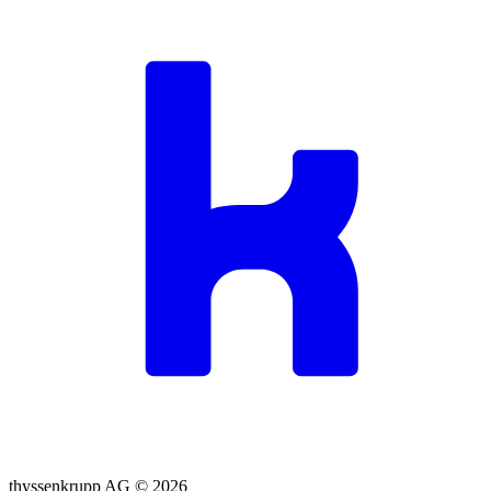
thyssenkrupp AG ©
2026