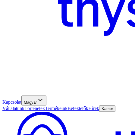
Kapcsolat
Magyar
Vállalatunk
Történetek
Termékeink
Befektetők
Hírek
Karrier